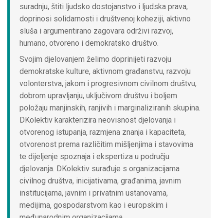
suradnju, štiti ljudsko dostojanstvo i ljudska prava,
doprinosi solidarnosti i društvenoj koheziji, aktivno
sluša i argumentirano zagovara održivi razvoj,
humano, otvoreno i demokratsko društvo.
Svojim djelovanjem želimo doprinijeti razvoju
demokratske kulture, aktivnom građanstvu, razvoju
volonterstva, jakom i progresivnom civilnom društvu,
dobrom upravljanju, uključivom društvu i boljem
položaju manjinskih, ranjivih i marginaliziranih skupina.
DKolektiv karakterizira neovisnost djelovanja i
otvorenog istupanja, razmjena znanja i kapaciteta,
otvorenost prema različitim mišljenjima i stavovima
te dijeljenje spoznaja i ekspertiza u području
djelovanja. DKolektiv surađuje s organizacijama
civilnog društva, inicijativama, građanima, javnim
institucijama, javnim i privatnim ustanovama,
medijima, gospodarstvom kao i europskim i
međunarodnim organizacijama.