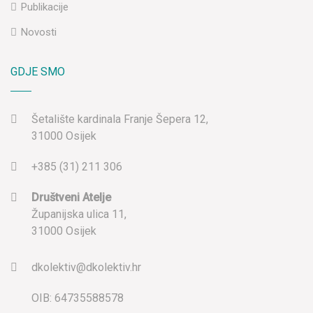
Publikacije
Novosti
GDJE SMO
Šetalište kardinala Franje Šepera 12,
31000 Osijek
+385 (31) 211 306
Društveni Atelje
Županijska ulica 11,
31000 Osijek
dkolektiv@dkolektiv.hr
OIB: 64735588578