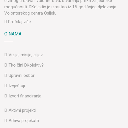
civilnog društva i volonterstva, stvaranju prilika za jednake
mogućnosti. DKolektiv je izrastao iz 15-godišnjeg djelovanja
Volonterskog centra Osijek.
Pročitaj više
O NAMA
Vizija, misija, ciljevi
Tko čini DKolektiv?
Upravni odbor
Izvještaji
Izvori financiranja
Aktivni projekti
Arhiva projekata