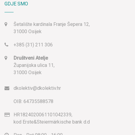
GDJE SMO
Šetalište kardinala Franje Šepera 12,
31000 Osijek
+385 (31) 211 306
Društveni Atelje
Županijska ulica 11,
31000 Osijek
dkolektiv@dkolektiv.hr
OIB: 64735588578
HR1824020061101042339,
kod Erste&Steiermärkische bank d.d