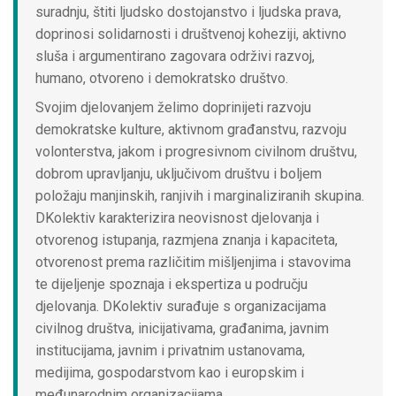
suradnju, štiti ljudsko dostojanstvo i ljudska prava,
doprinosi solidarnosti i društvenoj koheziji, aktivno
sluša i argumentirano zagovara održivi razvoj,
humano, otvoreno i demokratsko društvo.
Svojim djelovanjem želimo doprinijeti razvoju
demokratske kulture, aktivnom građanstvu, razvoju
volonterstva, jakom i progresivnom civilnom društvu,
dobrom upravljanju, uključivom društvu i boljem
položaju manjinskih, ranjivih i marginaliziranih skupina.
DKolektiv karakterizira neovisnost djelovanja i
otvorenog istupanja, razmjena znanja i kapaciteta,
otvorenost prema različitim mišljenjima i stavovima
te dijeljenje spoznaja i ekspertiza u području
djelovanja. DKolektiv surađuje s organizacijama
civilnog društva, inicijativama, građanima, javnim
institucijama, javnim i privatnim ustanovama,
medijima, gospodarstvom kao i europskim i
međunarodnim organizacijama.