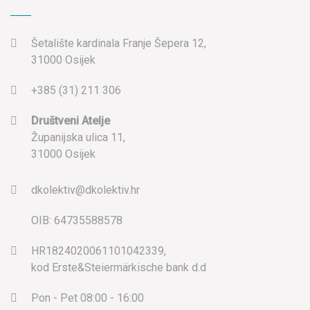
Šetalište kardinala Franje Šepera 12,
31000 Osijek
+385 (31) 211 306
Društveni Atelje
Županijska ulica 11,
31000 Osijek
dkolektiv@dkolektiv.hr
OIB: 64735588578
HR1824020061101042339,
kod Erste&Steiermärkische bank d.d
Pon - Pet 08:00 - 16:00