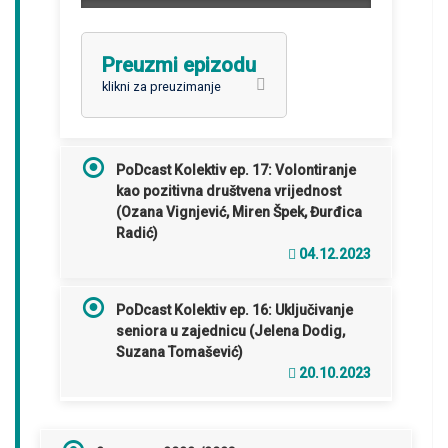
y
i
e
n
/
Preuzmi epizodu
d
U
n
klikni za preuzimanje
m
u
t
PoDcast Kolektiv ep. 17: Volontiranje
e
kao pozitivna društvena vrijednost
(Ozana Vignjević, Miren Špek, Đurđica
Radić)
04.12.2023
PoDcast Kolektiv ep. 16: Uključivanje
seniora u zajednicu (Jelena Dodig,
Suzana Tomašević)
20.10.2023