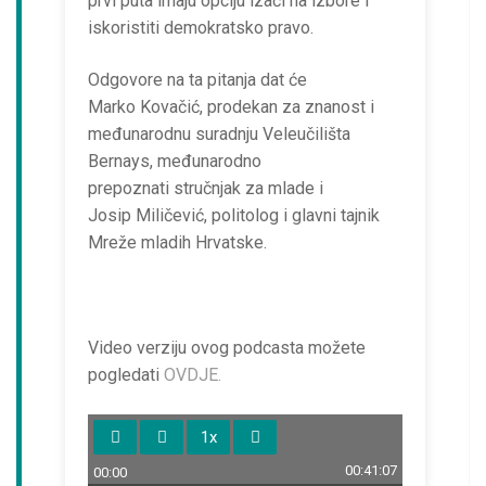
prvi puta imaju opciju izaći na izbore i
iskoristiti demokratsko pravo.
Odgovore na ta pitanja dat će
Marko Kovačić, prodekan za znanost i
međunarodnu suradnju Veleučilišta
Bernays, međunarodno
prepoznati stručnjak za mlade i
Josip Miličević, politolog i glavni tajnik
Mreže mladih Hrvatske.
Video verziju ovog podcasta možete
pogledati
OVDJE.
P
R
1x
M
l
e
u
00:41:07
00:00
a
w
t