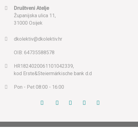
Društveni Atelje
Županijska ulica 11,
31000 Osijek
dkolektiv@dkolektiv.hr
OIB: 64735588578
HR1824020061101042339,
kod Erste&Steiermärkische bank d.d
Pon - Pet 08:00 - 16:00
Copyright 2026 ©
DKolektiv
by:
Codit