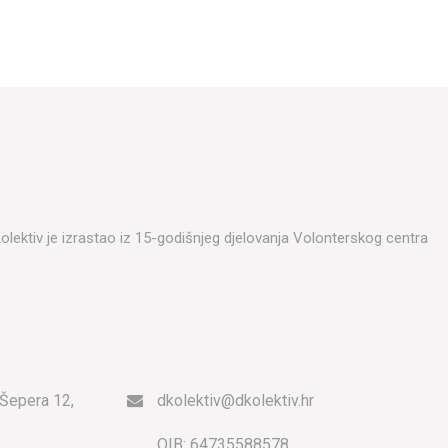
DKolektiv je izrastao iz 15-godišnjeg djelovanja Volonterskog centra
 Šepera 12,
dkolektiv@dkolektiv.hr
OIB: 64735588578