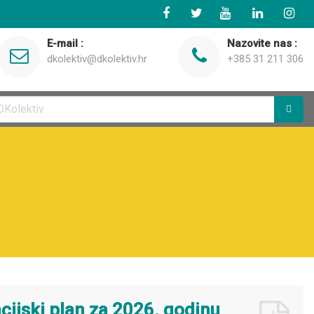
E-mail :
Nazovite nas :
dkolektiv@dkolektiv.hr
+385 31 211 306
ncijski plan za 2026. godinu