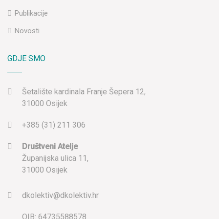
Publikacije
Novosti
GDJE SMO
Šetalište kardinala Franje Šepera 12,
31000 Osijek
+385 (31) 211 306
Društveni Atelje
Županijska ulica 11,
31000 Osijek
dkolektiv@dkolektiv.hr
OIB: 64735588578