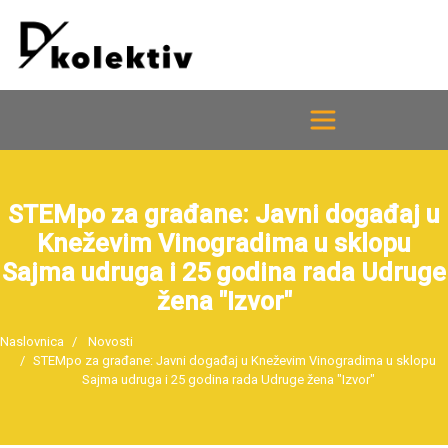
STEMpo za građane: Javni događaj u
Kneževim Vinogradima u sklopu
Sajma udruga i 25 godina rada Udruge
žena "Izvor"
Naslovnica
Novosti
STEMpo za građane: Javni događaj u Kneževim Vinogradima u sklopu
Sajma udruga i 25 godina rada Udruge žena "Izvor"