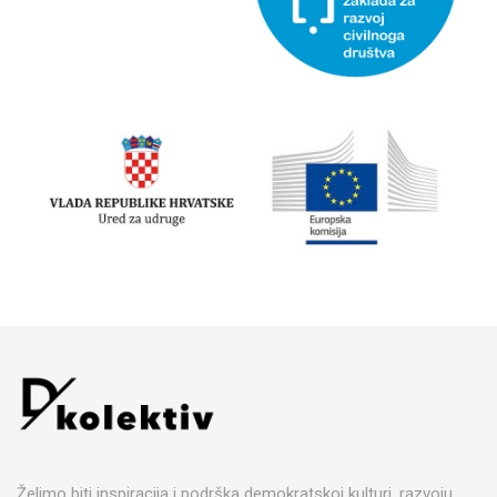
Želimo biti inspiracija i podrška demokratskoj kulturi, razvoju