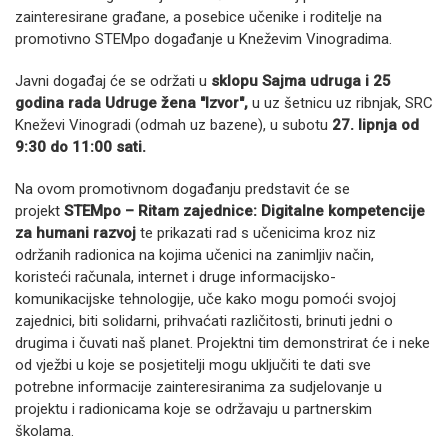
zainteresirane građane, a posebice učenike i roditelje na
promotivno STEMpo događanje u Kneževim Vinogradima.
Javni događaj će se održati u
sklopu Sajma udruga i 25
godina rada Udruge žena "Izvor",
u uz šetnicu uz ribnjak, SRC
Kneževi Vinogradi (odmah uz bazene), u subotu
27. lipnja od
9:30 do 11:00 sati.
Na ovom promotivnom događanju predstavit će se
projekt
STEMpo – Ritam zajednice: Digitalne kompetencije
za humani razvoj
te prikazati rad s učenicima kroz niz
održanih radionica na kojima učenici na zanimljiv način,
koristeći računala, internet i druge informacijsko-
komunikacijske tehnologije, uče kako mogu pomoći svojoj
zajednici, biti solidarni, prihvaćati različitosti, brinuti jedni o
drugima i čuvati naš planet. Projektni tim demonstrirat će i neke
od vježbi u koje se posjetitelji mogu uključiti te dati sve
potrebne informacije zainteresiranima za sudjelovanje u
projektu i radionicama koje se održavaju u partnerskim
školama.