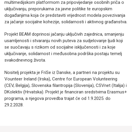
multimedijskom platformom za pripovijedanje osobnih priča o
uključivanju, preporukama za javne politike te europskim
događanjima koja će predstaviti vrijednost modela povezivanja
za jačanje socijalne kohezije, solidarnosti i aktivnog građanstva.
Projekt BEAM doprinosi jačanju uključivih zajednica, smanjenju
usamljenosti i stvaranju novih puteva za sudjelovanje ljudi koji
se suočavaju s rizikom od socijalne isključenosti i za koje
uključivanje, solidarnost i međusobna podrška postaju temelj
svakodnevnog života.
Nositelj projekta je FriSe iz Danske, a partneri na projektu su
Vounteer Ireland (Irska), Centre for European Volunteering
(CEV, Belgija), Slovenska filantropija (Slovenija), CSVnet (Italija) i
DKolektiv (Hrvatska). Projekt je financiran sredstvima Erasmus+
programa, a njegova provedba trajat će od 1.9.2025. do
29.2.2028.