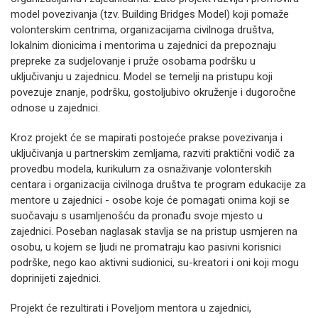
model povezivanja (tzv. Building Bridges Model) koji pomaže
volonterskim centrima, organizacijama civilnoga društva,
lokalnim dionicima i mentorima u zajednici da prepoznaju
prepreke za sudjelovanje i pruže osobama podršku u
uključivanju u zajednicu. Model se temelji na pristupu koji
povezuje znanje, podršku, gostoljubivo okruženje i dugoročne
odnose u zajednici.
Kroz projekt će se mapirati postojeće prakse povezivanja i
uključivanja u partnerskim zemljama, razviti praktični vodič za
provedbu modela, kurikulum za osnaživanje volonterskih
centara i organizacija civilnoga društva te program edukacije za
mentore u zajednici - osobe koje će pomagati onima koji se
suočavaju s usamljenošću da pronađu svoje mjesto u
zajednici. Poseban naglasak stavlja se na pristup usmjeren na
osobu, u kojem se ljudi ne promatraju kao pasivni korisnici
podrške, nego kao aktivni sudionici, su-kreatori i oni koji mogu
doprinijeti zajednici.
Projekt će rezultirati i Poveljom mentora u zajednici,