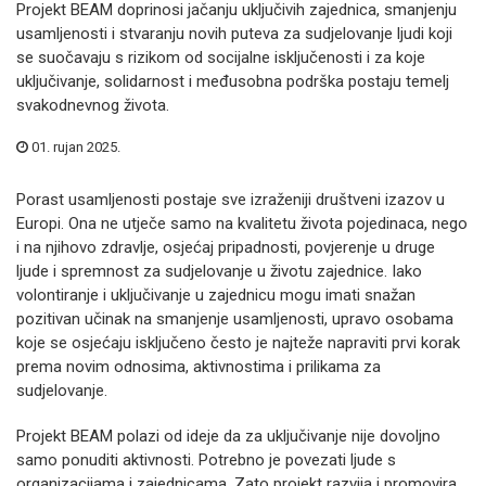
Projekt BEAM doprinosi jačanju uključivih zajednica, smanjenju
usamljenosti i stvaranju novih puteva za sudjelovanje ljudi koji
se suočavaju s rizikom od socijalne isključenosti i za koje
uključivanje, solidarnost i međusobna podrška postaju temelj
svakodnevnog života.
01. rujan 2025.
Porast usamljenosti postaje sve izraženiji društveni izazov u
Europi. Ona ne utječe samo na kvalitetu života pojedinaca, nego
i na njihovo zdravlje, osjećaj pripadnosti, povjerenje u druge
ljude i spremnost za sudjelovanje u životu zajednice. Iako
volontiranje i uključivanje u zajednicu mogu imati snažan
pozitivan učinak na smanjenje usamljenosti, upravo osobama
koje se osjećaju isključeno često je najteže napraviti prvi korak
prema novim odnosima, aktivnostima i prilikama za
sudjelovanje.
Projekt BEAM polazi od ideje da za uključivanje nije dovoljno
samo ponuditi aktivnosti. Potrebno je povezati ljude s
organizacijama i zajednicama. Zato projekt razvija i promovira