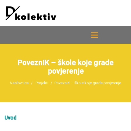
PovezniK – škole koje grade
povjerenje
Naslovnica
Projekti
PovezniK – škole koje grade povjerenje
Uvod