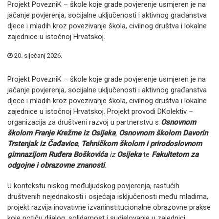
Projekt PovezniK – škole koje grade povjerenje usmjeren je na
jačanje povjerenja, socijalne uključenosti i aktivnog građanstva
djece i mladih kroz povezivanje škola, civilnog društva i lokalne
zajednice u istočnoj Hrvatskoj.
20. siječanj 2026.
Projekt PovezniK – škole koje grade povjerenje usmjeren je na
jačanje povjerenja, socijalne uključenosti i aktivnog građanstva
djece i mladih kroz povezivanje škola, civilnog društva i lokalne
zajednice u istočnoj Hrvatskoj. Projekt provodi DKolektiv –
organizacija za društveni razvoj u partnerstvu s
Osnovnom
školom Franje Krežme iz Osijeka
,
Osnovnom školom Davorin
Trstenjak iz Čađavice
,
Tehničkom školom i prirodoslovnom
gimnazijom Ruđera
Boškovića
iz
Osijeka
te
Fakultetom za
odgojne i obrazovne znanosti
.
U kontekstu niskog međuljudskog povjerenja, rastućih
društvenih nejednakosti i osjećaja isključenosti među mladima,
projekt razvija inovativne izvaninstitucionalne obrazovne prakse
koje potiču dijalog, solidarnost i sudjelovanje u zajednici.