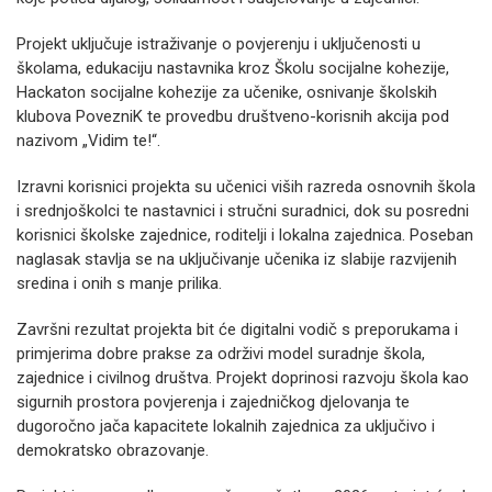
Projekt uključuje istraživanje o povjerenju i uključenosti u
školama, edukaciju nastavnika kroz Školu socijalne kohezije,
Hackaton socijalne kohezije za učenike, osnivanje školskih
klubova PovezniK te provedbu društveno-korisnih akcija pod
nazivom „Vidim te!“.
Izravni korisnici projekta su učenici viših razreda osnovnih škola
i srednjoškolci te nastavnici i stručni suradnici, dok su posredni
korisnici školske zajednice, roditelji i lokalna zajednica. Poseban
naglasak stavlja se na uključivanje učenika iz slabije razvijenih
sredina i onih s manje prilika.
Završni rezultat projekta bit će digitalni vodič s preporukama i
primjerima dobre prakse za održivi model suradnje škola,
zajednice i civilnog društva. Projekt doprinosi razvoju škola kao
sigurnih prostora povjerenja i zajedničkog djelovanja te
dugoročno jača kapacitete lokalnih zajednica za uključivo i
demokratsko obrazovanje.