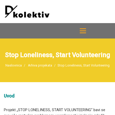
Stop Loneliness, Start Volunteering
Naslovnica
Arhiva projekata
Stop Loneliness, Start Volunteering
Uvod
Projekt „STOP LONELINESS, START VOLUNTEERING“ bavi se