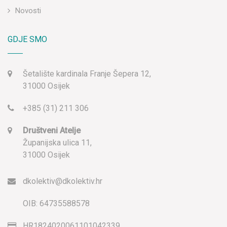
Novosti
GDJE SMO
Šetalište kardinala Franje Šepera 12,
31000 Osijek
+385 (31) 211 306
Društveni Atelje
Županijska ulica 11,
31000 Osijek
dkolektiv@dkolektiv.hr
OIB: 64735588578
HR1824020061101042339,