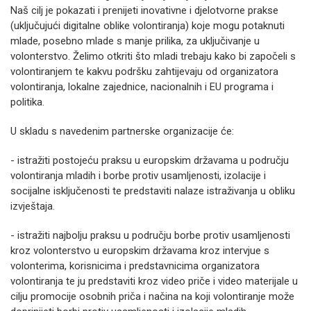
Naš cilj je pokazati i prenijeti inovativne i djelotvorne prakse
(uključujući digitalne oblike volontiranja) koje mogu potaknuti
mlade, posebno mlade s manje prilika, za uključivanje u
volonterstvo. Želimo otkriti što mladi trebaju kako bi započeli s
volontiranjem te kakvu podršku zahtijevaju od organizatora
volontiranja, lokalne zajednice, nacionalnih i EU programa i
politika.
U skladu s navedenim partnerske organizacije će:
- istražiti postojeću praksu u europskim državama u području
volontiranja mladih i borbe protiv usamljenosti, izolacije i
socijalne isključenosti te predstaviti nalaze istraživanja u obliku
izvještaja.
- istražiti najbolju praksu u području borbe protiv usamljenosti
kroz volonterstvo u europskim državama kroz intervjue s
volonterima, korisnicima i predstavnicima organizatora
volontiranja te ju predstaviti kroz video priče i video materijale u
cilju promocije osobnih priča i načina na koji volontiranje može