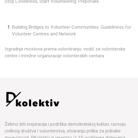
Stop Loneliness, Start Volunteering: Preporuke
Building Bridges to Volunteer Communities: Guideliness for
Volunteer Centres and Network
Izgradnja mostova prema volontiranju: vodič za volonterske
centre i mrežne organizacije volonterskih centara
Želimo biti inspiracija i podrška demokratskoj kulturi, razvoju
civilnog društva i volonterstva, stvaranju prilika za jednake
mogućnosti. DKolektiv je izrastao iz 15-godišnjeg djelovanja