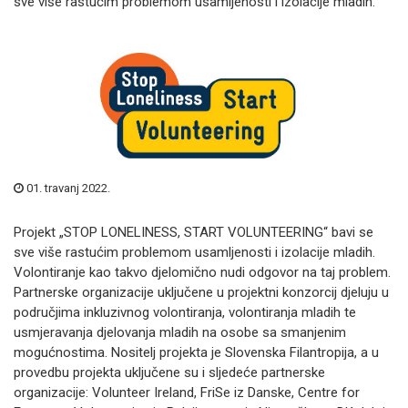
sve više rastućim problemom usamljenosti i izolacije mladih.
01. travanj 2022.
Projekt „STOP LONELINESS, START VOLUNTEERING“ bavi se
sve više rastućim problemom usamljenosti i izolacije mladih.
Volontiranje kao takvo djelomično nudi odgovor na taj problem.
Partnerske organizacije uključene u projektni konzorcij djeluju u
područjima inkluzivnog volontiranja, volontiranja mladih te
usmjeravanja djelovanja mladih na osobe sa smanjenim
mogućnostima. Nositelj projekta je Slovenska Filantropija, a u
provedbu projekta uključene su i sljedeće partnerske
organizacije: Volunteer Ireland, FriSe iz Danske, Centre for