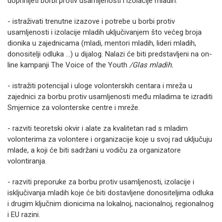
doprinijeti borbi protiv usamljenosti i izolacije mladih.
- istraživati trenutne izazove i potrebe u borbi protiv
usamljenosti i izolacije mladih uključivanjem što većeg broja
dionika u zajednicama (mladi, mentori mladih, lideri mladih,
donositelji odluka …) u dijalog. Nalazi će biti predstavljeni na on-
line kampanji The Voice of the Youth
/Glas mladih.
- istražiti potencijal i uloge volonterskih centara i mreža u
zajednici za borbu protiv usamljenosti među mladima te izraditi
Smjernice za volonterske centre i mreže.
- razviti teoretski okvir i alate za kvalitetan rad s mladim
volonterima za volontere i organizacije koje u svoj rad uključuju
mlade, a koji će biti sadržani u vodiču za organizatore
volontiranja.
- razviti preporuke za borbu protiv usamljenosti, izolacije i
isključivanja mladih koje će biti dostavljene donositeljima odluka
i drugim ključnim dionicima na lokalnoj, nacionalnoj, regionalnog
i EU razini.