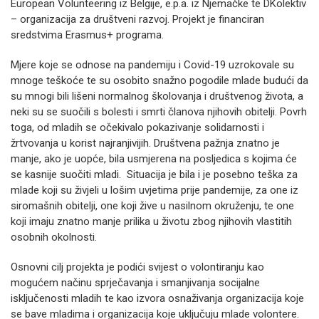
European Volunteering iz Belgije, e.p.a. iz Njemačke te DKolektiv
– organizacija za društveni razvoj. Projekt je financiran
sredstvima Erasmus+ programa.
Mjere koje se odnose na pandemiju i Covid-19 uzrokovale su
mnoge teškoće te su osobito snažno pogodile mlade budući da
su mnogi bili lišeni normalnog školovanja i društvenog života, a
neki su se suočili s bolesti i smrti članova njihovih obitelji. Povrh
toga, od mladih se očekivalo pokazivanje solidarnosti i
žrtvovanja u korist najranjivijih. Društvena pažnja znatno je
manje, ako je uopće, bila usmjerena na posljedica s kojima će
se kasnije suočiti mladi. Situacija je bila i je posebno teška za
mlade koji su živjeli u lošim uvjetima prije pandemije, za one iz
siromašnih obitelji, one koji žive u nasilnom okruženju, te one
koji imaju znatno manje prilika u životu zbog njihovih vlastitih
osobnih okolnosti.
Osnovni cilj projekta je podići svijest o volontiranju kao
mogućem načinu sprječavanja i smanjivanja socijalne
isključenosti mladih te kao izvora osnaživanja organizacija koje
se bave mladima i organizacija koje uključuju mlade volontere.