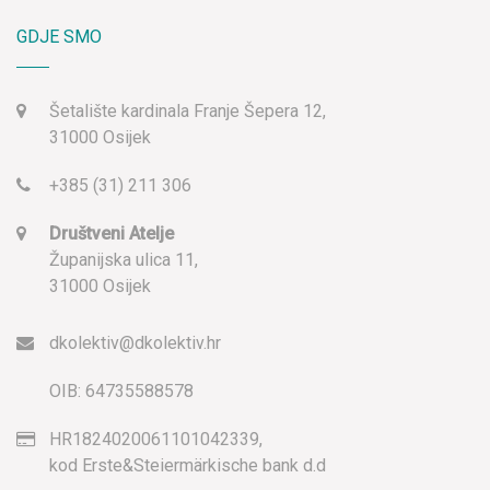
GDJE SMO
Šetalište kardinala Franje Šepera 12,
31000 Osijek
+385 (31) 211 306
Društveni Atelje
Županijska ulica 11,
31000 Osijek
dkolektiv@dkolektiv.hr
OIB: 64735588578
HR1824020061101042339,
kod Erste&Steiermärkische bank d.d